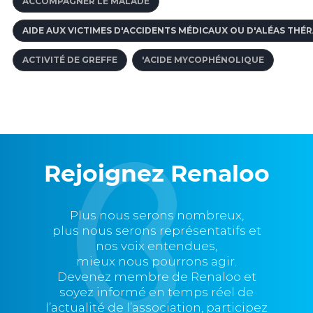
ACCOMPAGNER LE MALADE
AIDE AUX VICTIMES D'ACCIDENTS MÉDICAUX OU D'ALÉAS THÉ
ACTIVITÉ DE GREFFE
'ACIDE MYCOPHÉNOLIQUE
Rejoignez Renaloo
Plus nous serons nombreux,
plus nous serons représentatifs et
nos voix entendues,
mieux nous pourrons agir.
Devenez membre de Renaloo et
soyez informé en temps réel de
l’actualité de l’association, participez