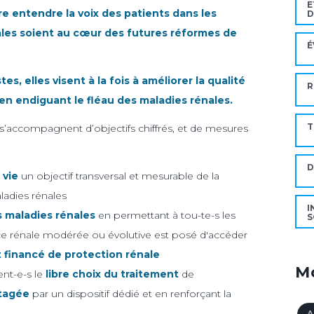
E
e entendre la voix des patients dans les
D
ales soient au cœur des futures réformes de
É
es, elles visent à la fois à améliorer la qualité
R
t en endiguant le fléau des maladies rénales.
T
ui s’accompagnent d’objectifs chiffrés, et de mesures
 vie
un objectif transversal et mesurable de la
aladies rénales
I
s maladies rénales
en permettant à tou-te-s les
S
ance rénale modérée ou évolutive est posé d'accéder
 financé de protection rénale
Mo
ent-e-s le
libre choix du traitement
de
rtagée
par un dispositif dédié et en renforçant la
A