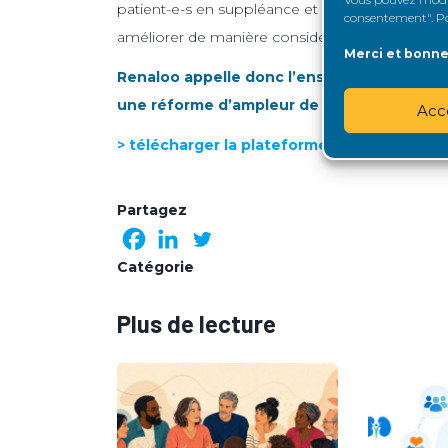
patient-e-s en suppléance et le financement de
consentement". Pou
améliorer de manière considérable de la qualité 
Merci et bonne 
Renaloo appelle donc l’ensemble des candid
une réforme d’ampleur de la prise en charg
Acc
> télécharger la plateforme Renaloo 2022
Partagez
Catégorie
Plus de lecture