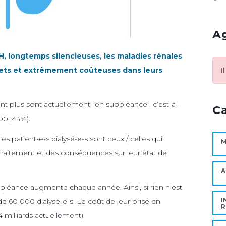
A
H, longtemps silencieuses, les maladies rénales
I
fets et extrêmement coûteuses dans leurs
nt plus sont actuellement "en suppléance", c’est-à-
C
00, 44%).
s patient-e-s dialysé-e-s sont ceux / celles qui
M
e traitement et des conséquences sur leur état de
A
pléance augmente chaque année. Ainsi, si rien n’est
I
 de 60 000 dialysé-e-s. Le coût de leur prise en
R
4 milliards actuellement).