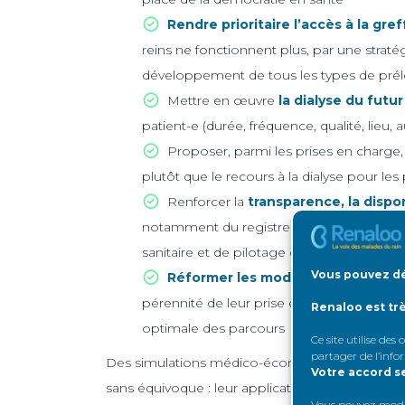
Rendre prioritaire l’accès à la gref
reins ne fonctionnent plus, par une stratégi
développement de tous les types de prél
Mettre en œuvre
la dialyse du futur
patient-e (durée, fréquence, qualité, lieu, 
Proposer, parmi les prises en charge,
plutôt que le recours à la dialyse pour les 
Renforcer la
transparence, la dispo
notamment du registre REIN, comme outi
sanitaire et de pilotage des politiques de 
Vous pouvez dé
Réformer les modes de financem
pérennité de leur prise en charge, en inci
Renaloo est tr
optimale des parcours
Ce site utilise des
partager de l’info
Des simulations médico-économiques ont été ré
Votre accord s
sans équivoque : leur application pourrait non
Vous pouvez modifi