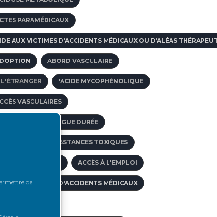
CTES PARAMÉDICAUX
IDE AUX VICTIMES D'ACCIDENTS MÉDICAUX OU D'ALÉAS THÉRAPEU
DOPTION
ABORD VASCULAIRE
 L'ÉTRANGER
'ACIDE MYCOPHÉNOLIQUE
CCÈS VASCULAIRES
FFECTIONS DE LONGUE DURÉE
BSORPTION DE SUBSTANCES TOXIQUES
CTIVITÉ DE GREFFE
ACCÈS À L'EMPLOI
 permettre de
IDE AUX VICTIMES D'ACCIDENTS MÉDICAUX
CNÉ
érer le