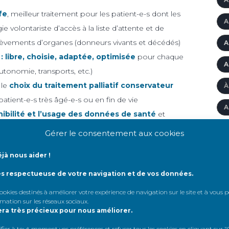
fe
, meilleur traitement pour les patient-e-s dont les
A
e volontariste d’accès à la liste d’attente et de
èvements d’organes (donneurs vivants et décédés)
A
 : libre, choisie, adaptée, optimisée
pour chaque
A
autonomie, transports, etc.)
 le
choix du traitement palliatif conservateur
À
patient-e-s très âgé-e-s ou en fin de vie
A
nibilité et l’usage des données de santé
et
l d’amélioration des connaissances, de démocratie
A
Gérer le consentement aux cookies
santé
A
jà nous aider !
ent
, pour améliorer la qualité des soins et garantir la
tant aux meilleures pratiques et à une coordination
A
ès respectueuse de votre navigation et de vos données.
 cookies destinés à améliorer votre expérience de navigation sur le site et à vous
A
rmation sur les réseaux sociaux
.
alisées autour de ces propositions. Le constat est
era très précieux pour nous améliorer.
A
 seulement permettre la stabilisation du nombre de
er à tout moment vos préférences et refuser tous les cookies en cliquant sur "G