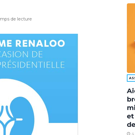
emps de lecture
AS
Ai
br
mi
et
de
4