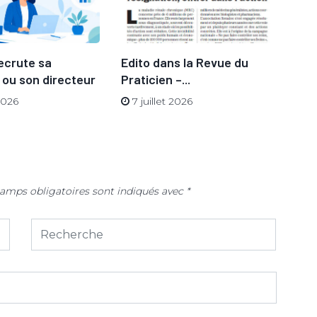
ecrute sa
Edito dans la Revue du
Ren
 ou son directeur
Praticien –...
go
son
 2026
7 juillet 2026
23
amps obligatoires sont indiqués avec
*