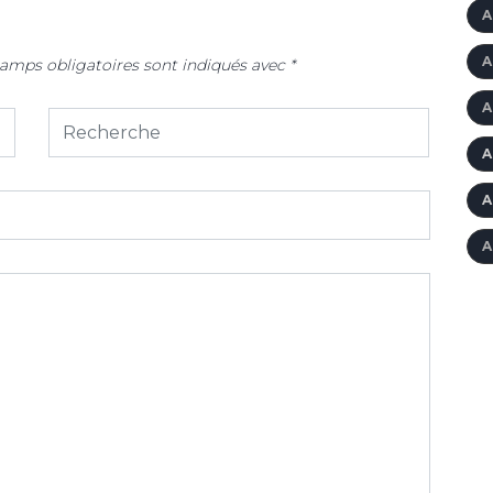
A
A
amps obligatoires sont indiqués avec
*
A
A
A
A