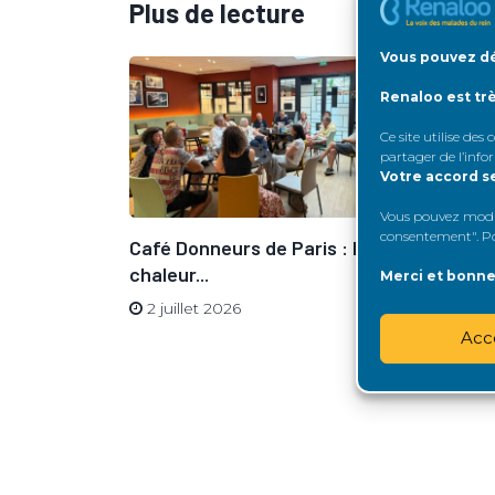
Plus de lecture
Vous pouvez dé
Renaloo est tr
Ce site utilise des
partager de l’info
Votre accord s
Vous pouvez modifi
consentement". Pou
Café Donneurs de Paris : la
Café Donn
chaleur...
juin...
Merci et bonne 
2 juillet 2026
23 juin 2
Acc
que de la