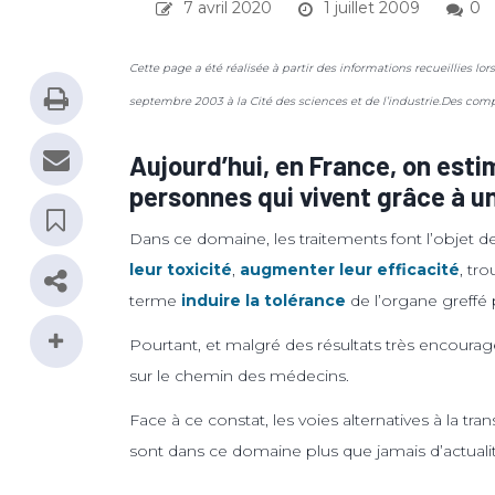
7 avril 2020
1 juillet 2009
0
Cette page a été réalisée à partir des informations recueillies lors 
septembre 2003 à la Cité des sciences et de l’industrie.Des com
Aujourd’hui, en France, on est
personnes qui vivent grâce à un
Dans ce domaine, les traitements font l’objet de
leur toxicité
,
augmenter leur efficacité
, tr
terme
induire la tolérance
de l’organe greffé
Pourtant, et malgré des résultats très encour
sur le chemin des médecins.
Face à ce constat, les voies alternatives à la tr
sont dans ce domaine plus que jamais d’actualit