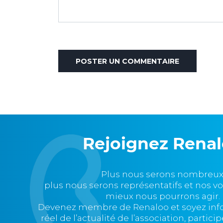
Rejoignez Rena
Plus nous serons nombreux
plus nous serons représentatifs et nos v
mieux nous pourrons agir.
Devenez membre de Renaloo et soyez in
réel de l’actualité de l’association, partic