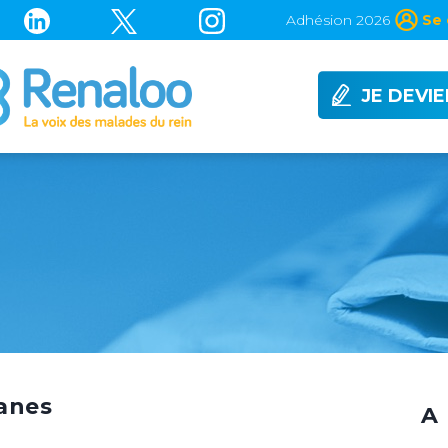
Adhésion 2026
Se 
JE DEVI
ganes
A 