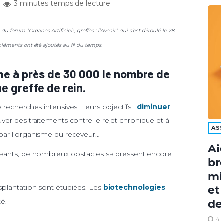
3 minutes temps de lecture
du forum “Organes Artificiels, greffes : l’Avenir” qui s’est déroulé le 28
pléments ont été ajoutés au fil du temps.
ime à près de 30 000 le nombre de
e greffe de rein.
 recherches intensives. Leurs objectifs :
diminuer
ouver des traitements contre le rejet chronique et à
AS
 par l’organisme du receveur…
Ai
ageants, de nombreux obstacles se dressent encore
br
mi
ansplantation sont étudiées. Les
biotechnologies
et
é.
de
4