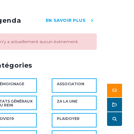
genda
EN SAVOIR PLUS
l n’y a actuellement aucun évènement.
atégories
ÉMOIGNAGE
ASSOCIATION
Butto
TATS GÉNÉRAUX
ZA LA UNE
Butto
U REIN
Butto
OVID19
PLAIDOYER