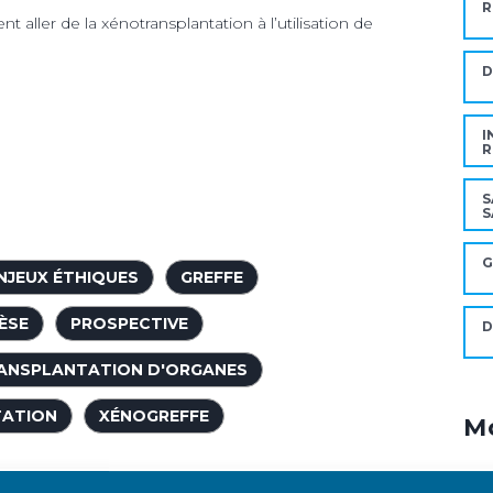
R
t aller de la xénotransplantation à l’utilisation de
I
R
S
S
G
NJEUX ÉTHIQUES
GREFFE
ÈSE
PROSPECTIVE
D
ANSPLANTATION D'ORGANES
TATION
XÉNOGREFFE
Mo
A