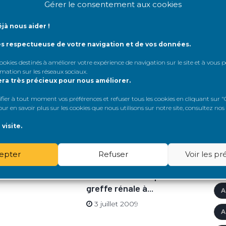
Gérer le consentement aux cookies
A
jà nous aider !
A
ès respectueuse de votre navigation et de vos données.
 cookies destinés à améliorer votre expérience de navigation sur le site et à vous
A
rmation sur les réseaux sociaux
.
era très précieux pour nous améliorer.
A
er à tout moment vos préférences et refuser tous les cookies en cliquant sur "G
Â
r en savoir plus sur les cookies que nous utilisons sur notre site, consultez nos
eurs à Paris le 27
Caf
cha
visite.
A
026
2 
'
epter
Refuser
Voir les p
A
Evolution historique de la
greffe rénale à...
A
3 juillet 2009
A