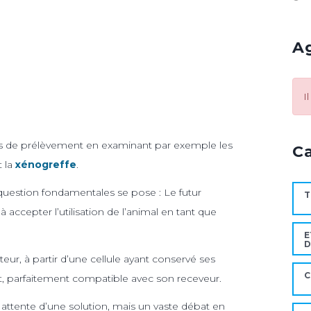
A
I
ces de prélèvement en examinant par exemple les
C
t la
xénogreffe
.
 question fondamentales se pose : Le futur
T
à accepter l’utilisation de l’animal en tant que
E
D
teur, à partir d’une cellule ayant conservé ses
C
t, parfaitement compatible avec son receveur.
attente d’une solution, mais un vaste débat en