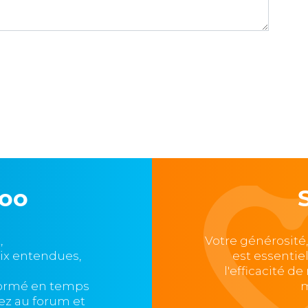
loo
,
Votre générosité
oix entendues,
est essentie
l'efficacité d
formé en temps
m
ipez au forum et