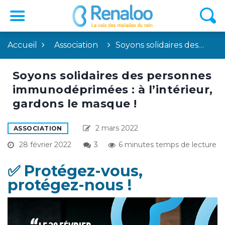
Accueil
Association
Soyons solidaires des…
Soyons solidaires des personnes
immunodéprimées : à l’intérieur,
gardons le masque !
2 mars 2022
ASSOCIATION
28 février 2022
3
6 minutes temps de lecture
✅ Protégez-vous,
protégez-nous !