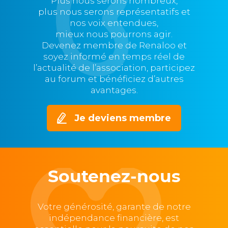
Plus nous serons nombreux,
plus nous serons représentatifs et
nos voix entendues,
mieux nous pourrons agir.
Devenez membre de Renaloo et
soyez informé en temps réel de
l’actualité de l’association, participez
au forum et bénéficiez d’autres
avantages.
Je deviens membre
Soutenez-nous
Votre générosité, garante de notre
indépendance financière, est