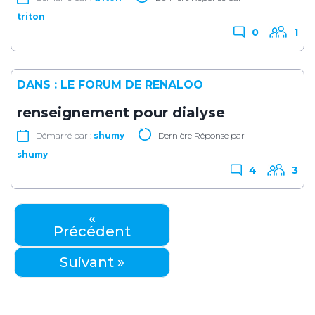
triton
0
1
DANS :
LE FORUM DE RENALOO
renseignement pour dialyse
Démarré par :
shumy
Dernière Réponse par
shumy
4
3
«
Précédent
Suivant »