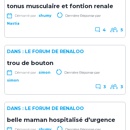
tonus musculaire et fontion renale
Démarré par :
shumy
Dernière Réponse par
Nastia
4
5
DANS :
LE FORUM DE RENALOO
trou de bouton
Démarré par :
simon
Dernière Réponse par
simon
3
3
DANS :
LE FORUM DE RENALOO
belle maman hospitalisé d’urgence
Démarré par :
shumy
Dernière Réponse par