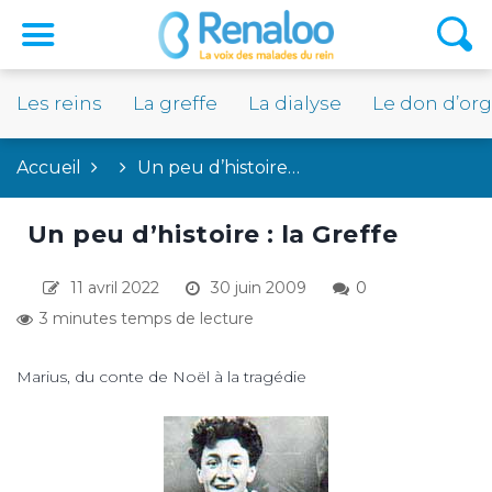
Les reins
La greffe
La dialyse
Le don d’or
Accueil
Un peu d’histoire…
Un peu d’histoire : la Greffe
11 avril 2022
30 juin 2009
0
3 minutes temps de lecture
Marius, du conte de Noël à la tragédie