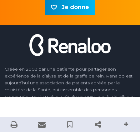
Je donne
Créée en 2002 par une patiente pour partager son
expérience de la dialyse et de la greffe de rein, Renaloo est
aujourd’hui une association de patients agréée par le
ministère de la Santé, qui rassemble des personnes
concernées par la maladie rénale chronique et la défaillance
rénale. Nos missions : informer sur la maladie rénale
chronique, son dépistage, sa prévention, sur les traitements
de suppléance que sont la transplantation rénale et la
dialyse, soutenir et accompagner les patients et leurs
proches, défendre leurs droits, porter leurs voix, améliorer la
qualité des soins des soins en néphrologie et la vie des