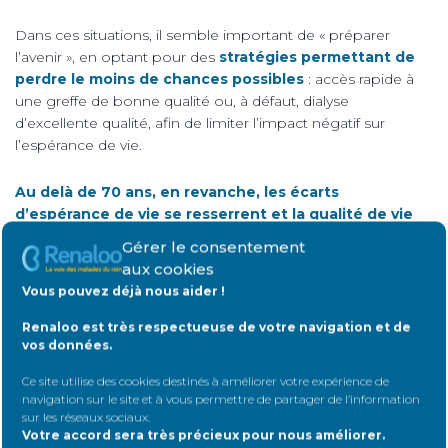
Dans ces situations, il semble important de « préparer
l’avenir », en optant pour des
stratégies permettant de
perdre le moins de chances possibles
: accès rapide à
une greffe de bonne qualité ou, à défaut, dialyse
d’excellente qualité, afin de limiter l’impact négatif sur
l’espérance de vie.
Au delà de 70 ans, en revanche, les écarts
d’espérance de vie se resserrent et la qualité de vie
devient sans doute le principal enjeu…
Gérer le consentement
aux cookies
Vous pouvez déjà nous aider !
Renaloo est très respectueuse de votre navigation et de
vos données.
Rejoignez Renaloo
Ce site utilise des cookies destinés à améliorer votre expérience de
navigation sur le site et à vous permettre de partager de l’information
sur les réseaux sociaux
.
Plus nous serons nombreux,
Votre accord sera très précieux pour nous améliorer.