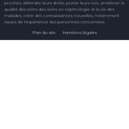
proches, défendre leurs droits, porter leurs voix, améliorer la
qualité des soins des soins en néphrologie et la vie des
malades, créer des connaissances nouvelles, notamment
issues de l'expérience des personnes concernées.
Plan du site
Mentions légales