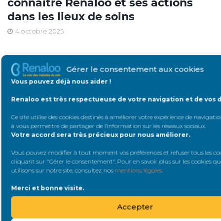
connaître Renaloo et ses actions
dans les lieux de soins
4 octobre 2025
Agenda
EN SAVOIR PLUS
Gérer le consentement aux cookies
Vous pouvez déjà nous aider !
Renaloo est très respectueuse de votre navigation et de vos 
Il n’y a actuellement aucun évènement.
Ce site utilise des cookies destinés à améliorer votre expérience de navigation
à vous permettre de partager de l’information sur les réseaux sociaux
.
Votre accord sera très précieux pour nous améliorer.
Catégories
Vous pouvez modifier à tout moment vos préférences et refuser tous les co
cliquant sur "Gérer le consentement". Pour en savoir plus sur les cookies q
utilisons sur notre site, consultez nos
mentions légales
SAVOIR & FAIRE
RECHERCHE
SAVOIR
Merci et bonne visite.
INFORMER &
DIALYSE
Accepter
SOUTENIR