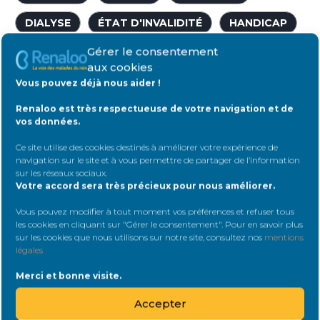
DIALYSE
ÉTAT D'INVALIDITÉ
HANDICAP
Gérer le consentement
HANDICAPÉ
INSUFFISANCE RÉNALE
aux cookies
MAISON DÉPARTEMENTALE DES PERSONNES
Vous pouvez déjà nous aider !
HANDICAPÉES
Renaloo est très respectueuse de votre navigation et de
vos données.
MDPH
RECONNAISSANCE DU HANDICAP
Ce site utilise des cookies destinés à améliorer votre expérience de
SOCIAL
STATUT DE PERSONNE HANDICAPÉE
navigation sur le site et à vous permettre de partager de l’information
sur les réseaux sociaux
.
Votre accord sera très précieux pour nous améliorer.
TAUX D'INCAPACITÉ
Vous pouvez modifier à tout moment vos préférences et refuser tous
FORUMS
les cookies en cliquant sur "Gérer le consentement". Pour en savoir plus
sur les cookies que nous utilisons sur notre site, consultez nos
mentions
légales
Identifiant:
Merci et bonne visite.
Accepter