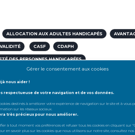
ALLOCATION AUX ADULTES HANDICAPÉS
AVANTA
VALIDITÉ
CASF
CDAPH
ETÉ DES PERSONNES HANDICAPÉES
Gérer le consentement aux cookies
ON DES DROITS ET DE L’AUTONOMIE DES PERSONNES HA
jà nous aider !
DÉCRET
DÉMARCHE
DIALYSE
ÉTAT D'INV
ès respectueuse de votre navigation et de vos données.
HANDICAPÉ
INSUFFISANCE RÉNALE
 cookies destinés à améliorer votre expérience de navigation sur le site et à vous
rmation sur les réseaux sociaux
.
ÉPARTEMENTALE DES PERSONNES HANDICAPÉES
MDP
era très précieux pour nous améliorer.
SSANCE DU HANDICAP
SOCIAL
er à tout moment vos préférences et refuser tous les cookies en cliquant sur "G
r en savoir plus sur les cookies que nous utilisons sur notre site, consultez nos