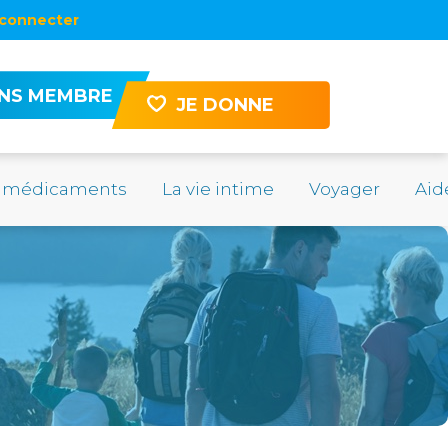
connecter
ENS MEMBRE
JE DONNE
 médicaments
La vie intime
Voyager
Aid