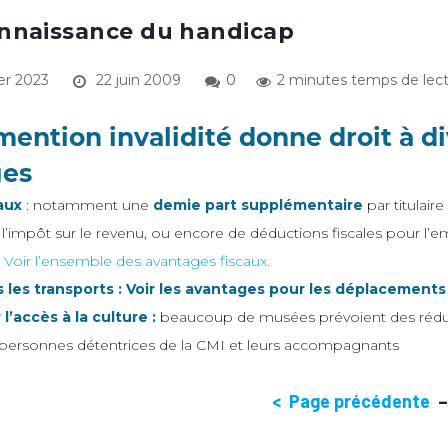
onnaissance du handicap
er 2023
22 juin 2009
0
2 minutes temps de lec
mention invalidité donne droit à d
ges
aux
: notamment une
demie part supplémentaire
par titulaire
 l’impôt sur le revenu, ou encore de déductions fiscales pour l’em
.
Voir l’ensemble des avantages fiscaux.
 les transports :
Voir les avantages pour les déplacements
 l’accès à la culture :
beaucoup de musées prévoient des réduct
 personnes détentrices de la CMI et leurs accompagnants
< Page précédente