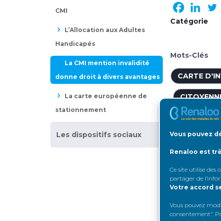
CMI
Catégorie
L’Allocation aux Adultes
Handicapés
Mots-Clés
La CMI mention invalidité
CARTE D'IN
donne droit à divers avantages
La carte européenne de
CITOYENN
stationnement
COMMISSI
Vous pouvez dé
Les dispositifs sociaux
COTOREP
Renaloo est tr
HANDICAP
Ce site utilise des
partager de l’info
MAISON D
Votre accord s
RECONNAI
Vous pouvez modifi
consentement". Pou