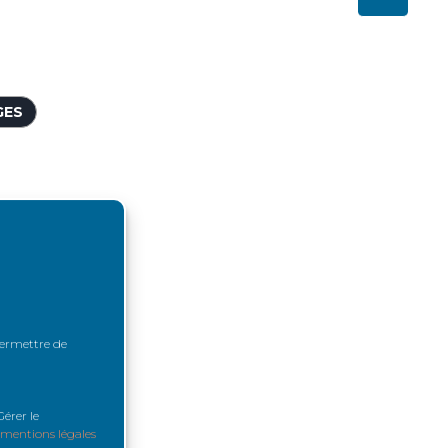
GES
NDICAPÉES
ALIDITÉ
 permettre de
H
érer le
mentions légales