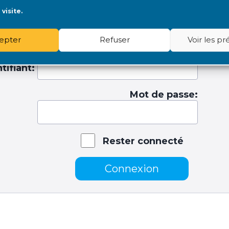
E PERSONNE HANDICAPÉE
TAUX D'INCAPACITÉ
visite.
epter
Refuser
Voir les p
tifiant:
Mot de passe:
Rester connecté
Connexion