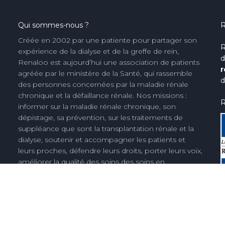
Qui sommes-nous ?
R
Créée en 2002 par une patiente pour partager son
R
expérience de la dialyse et de la greffe de rein,
d
Renaloo est aujourd’hui une association de patients
r
agréée par le ministère de la Santé, qui rassemble
d
des personnes concernées par la maladie rénale
chronique et la défaillance rénale. Nos missions :
R
informer sur la maladie rénale chronique, son
dépistage, sa prévention, sur les traitements de
suppléance que sont la transplantation rénale et la
dialyse, soutenir et accompagner les patients et
leurs proches, défendre leurs droits, porter leurs voix,
améliorer la qualité des soins des soins en
néphrologie et la vie des malades, créer des
connaissances nouvelles, notamment issues de
l'expérience des personnes concernées.