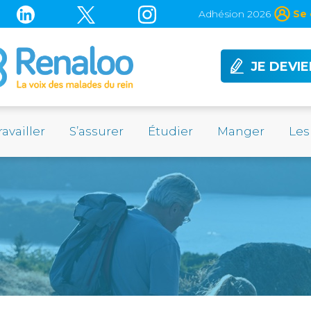
Adhésion 2026
Se 
JE DEVI
ravailler
S’assurer
Étudier
Manger
Les