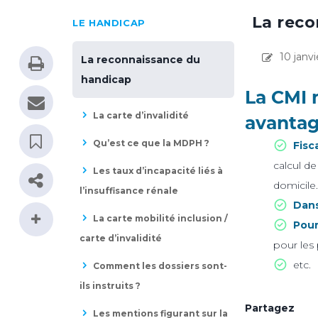
La rec
LE HANDICAP
10 janvi
La reconnaissance du
handicap
La CMI 
La carte d’invalidité
avanta
Qu’est ce que la MDPH ?
Fisc
calcul de
Les taux d’incapacité liés à
domicile
l’insuffisance rénale
Dans
La carte mobilité inclusion /
Pour
carte d’invalidité
pour les
etc.
Comment les dossiers sont-
ils instruits ?
Partagez
Les mentions figurant sur la