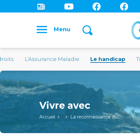
Menu
droits
L’Assurance Maladie
Le handicap
T
Accueil
La reconnaissance du…