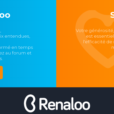
loo
,
Votre générosité
oix entendues,
est essentie
l'efficacité d
formé en temps
m
ipez au forum et
s.