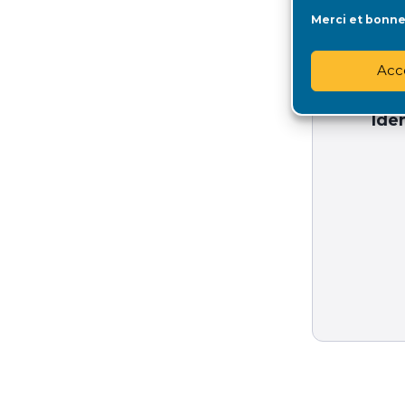
STATUT D
Merci et bonne 
FORUMS
Acc
Iden