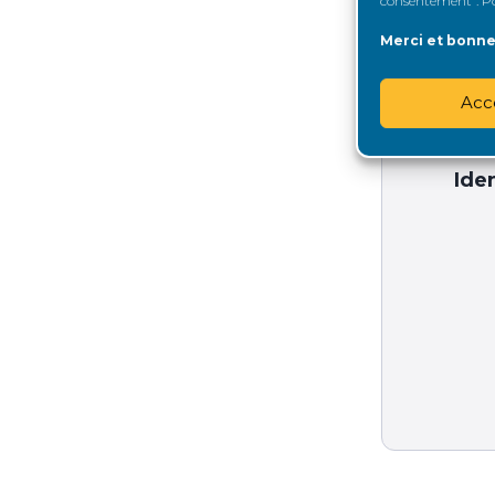
consentement". Pou
STATUT D
Merci et bonne 
FORUMS
Acc
Iden