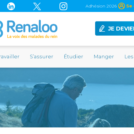
Adhésion 2026
Se 
JE DEVI
ravailler
S’assurer
Étudier
Manger
Les