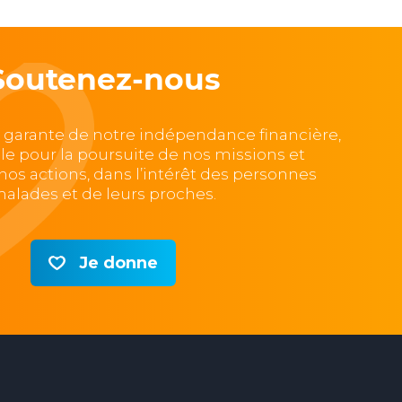
Soutenez-nous
, garante de notre indépendance financière,
lle pour la poursuite de nos missions et
e nos actions, dans l’intérêt des personnes
alades et de leurs proches.
Je donne