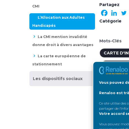
Partagez
CMI
L’Allocation aux Adultes
Catégorie
Handicapés
La CMI mention invalidité
Mots-Clés
donne droit à divers avantages
CARTE D'IN
La carte européenne de
stationnement
CITOYENN
COMMISSI
Les dispositifs sociaux
Vous pouvez dé
COTOREP
Renaloo est tr
HANDICAP
Ce site utilise des
partager de l’info
MAISON D
Votre accord s
Vous pouvez modifi
RECONNAI