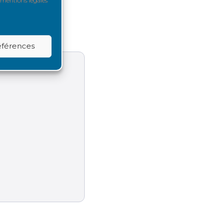
mentions légales
références