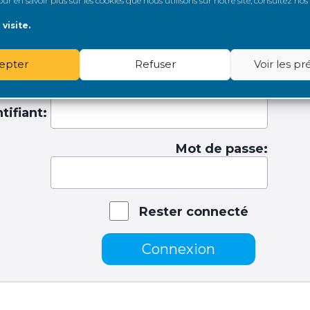
r en savoir plus sur les cookies que nous utilisons sur notre site, consultez nos
E PERSONNE HANDICAPÉE
TAUX D'INCAPACITÉ
visite.
epter
Refuser
Voir les p
tifiant:
Mot de passe:
Rester connecté
Connexion