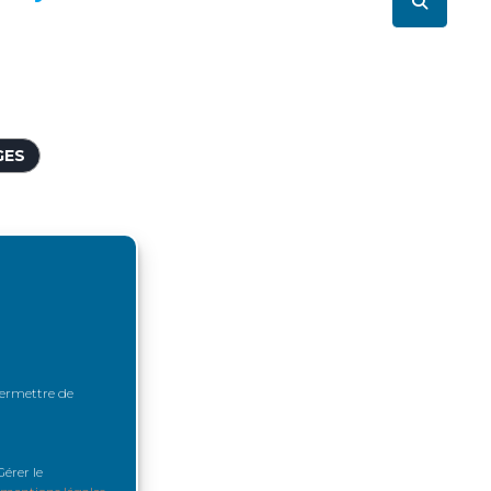
GES
NDICAPÉES
ALIDITÉ
 permettre de
H
érer le