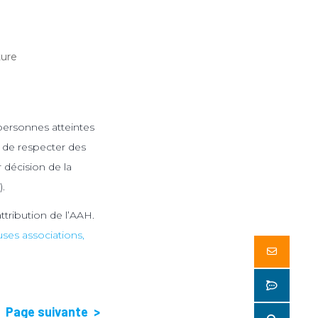
ture
 personnes atteintes
e de respecter des
r décision de la
.
ttribution de l’AAH.
ses associations,
Butto
Butto
–
Page suivante >
Butto