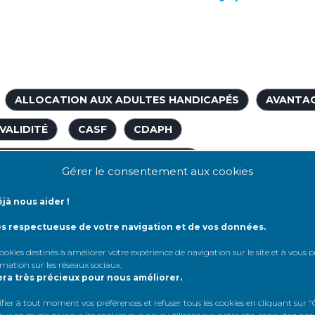
ALLOCATION AUX ADULTES HANDICAPÉS
AVANTA
VALIDITÉ
CASF
CDAPH
ETÉ DES PERSONNES HANDICAPÉES
Gérer le consentement aux cookies
ON DES DROITS ET DE L’AUTONOMIE DES PERSONNES HA
jà nous aider !
DÉCRET
DÉMARCHE
DIALYSE
ÉTAT D'INV
ès respectueuse de votre navigation et de vos données.
HANDICAPÉ
INSUFFISANCE RÉNALE
 cookies destinés à améliorer votre expérience de navigation sur le site et à vous
rmation sur les réseaux sociaux
.
ÉPARTEMENTALE DES PERSONNES HANDICAPÉES
MDP
era très précieux pour nous améliorer.
er à tout moment vos préférences et refuser tous les cookies en cliquant sur "G
SSANCE DU HANDICAP
SOCIAL