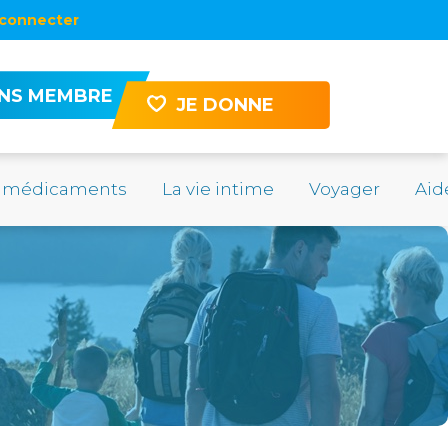
connecter
ENS MEMBRE
JE DONNE
 médicaments
La vie intime
Voyager
Aid