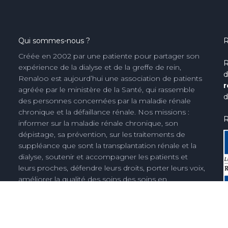
Qui sommes-nous ?
R
Créée en 2002 par une patiente pour partager son
R
expérience de la dialyse et de la greffe de rein,
d
Renaloo est aujourd’hui une association de patients
r
agréée par le ministère de la Santé, qui rassemble
d
des personnes concernées par la maladie rénale
chronique et la défaillance rénale. Nos missions :
R
informer sur la maladie rénale chronique, son
dépistage, sa prévention, sur les traitements de
suppléance que sont la transplantation rénale et la
dialyse, soutenir et accompagner les patients et
leurs proches, défendre leurs droits, porter leurs voix,
améliorer la qualité des soins des soins en
néphrologie et la vie des malades, créer des
connaissances nouvelles, notamment issues de
l'expérience des personnes concernées.