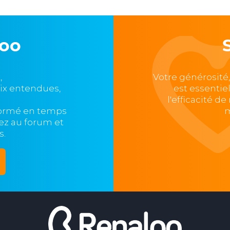
loo
,
Votre générosité
oix entendues,
est essentie
l'efficacité d
formé en temps
m
ipez au forum et
s.