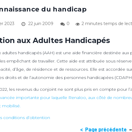
onnaissance du handicap
er 2023
22 juin 2009
0
2 minutes temps de lec
ation aux Adultes Handicapés
ux adultes handicapés (AAH) est une aide financière destinée aux
les empêchant de travailler. Cette aide est attribuée sous réserv
pacité, d’âge, de résidence et de ressources. Elle est accordée su
s droits et de l’autonomie des personnes handicapées (CDAPH)
2022, les revenus du conjoint ne sont plus pris en compte pour l’a
e avancée importante pour laquelle Renaloo, aux côté de nombreu
t mobilisé.
es conditions d’obtention
< Page précédente