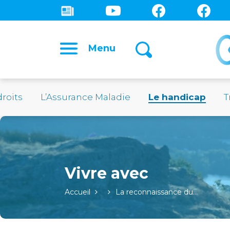
Menu
droits
L’Assurance Maladie
Le handicap
T
Accueil
La reconnaissance du…