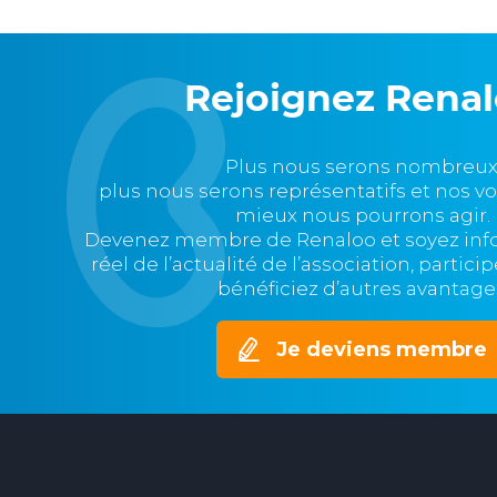
Rejoignez Rena
Plus nous serons nombreux
plus nous serons représentatifs et nos v
mieux nous pourrons agir.
Devenez membre de Renaloo et soyez in
réel de l’actualité de l’association, partic
bénéficiez d’autres avantage
Je deviens membre