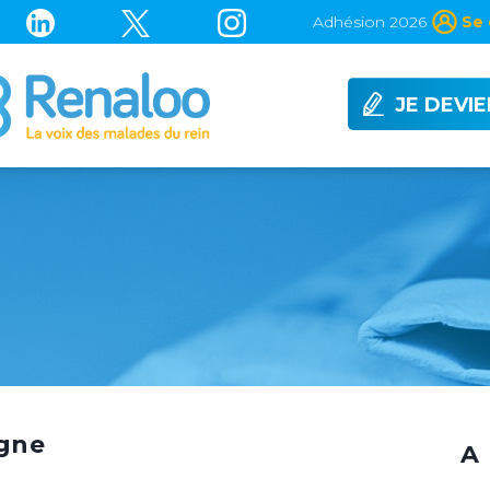
Adhésion 2026
Se 
JE DEVI
agne
A 