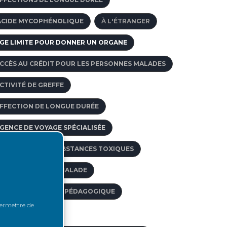
ACIDE MYCOPHÉNOLIQUE
À L'ÉTRANGER
GE LIMITE POUR DONNER UN ORGANE
CCÈS AU CRÉDIT POUR LES PERSONNES MALADES
CTIVITÉ DE GREFFE
FFECTION DE LONGUE DURÉE
GENCE DE VOYAGE SPÉCIALISÉE
BSORPTION DE SUBSTANCES TOXIQUES
CCOMPAGNER LE MALADE
CCOMPAGNEMENT PÉDAGOGIQUE
 permettre de
CCÈS À L'EMPLOI