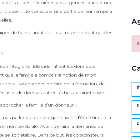
médecins et des infirmières des urgences, qui ont une
 choisissent de consacrer une partie de leur temps à
A
elles.
pes de transplantation, il est très important qu’elles
I
 ?
n intégralité. Elles identifient les donneurs
C
ent que la famille a compris la notion de mort
sont aussi chargées de faire de la formation, de
É
édias et de diverses autres tâches administratives.
approcher la famille d’un donneur ?
P
as parler de don d’organe avant d’être sûr que la
R
 de mort cérébrale. Avant de faire la demande de
e se soit établie. Dans ce but, les coordinateurs