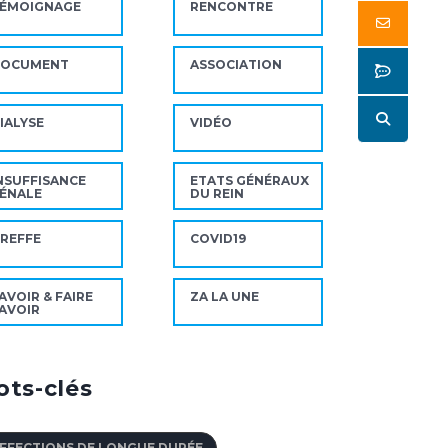
ÉMOIGNAGE
RENCONTRE
Butto
DOCUMENT
ASSOCIATION
Butto
Butto
IALYSE
VIDÉO
NSUFFISANCE
ETATS GÉNÉRAUX
ÉNALE
DU REIN
REFFE
COVID19
AVOIR & FAIRE
ZA LA UNE
AVOIR
ts-clés
FFECTIONS DE LONGUE DURÉE