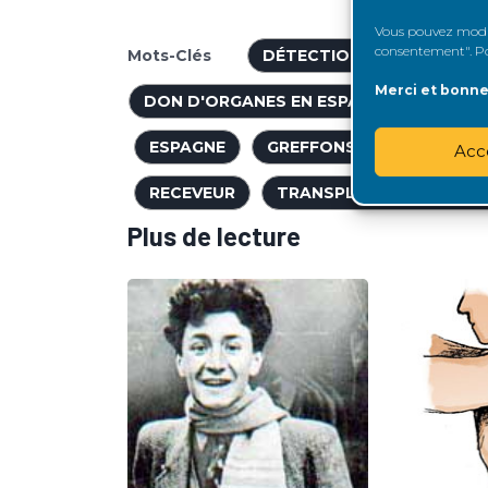
Vous pouvez modifi
consentement". Pou
Mots-Clés
DÉTECTION DES DONNEUR
Merci et bonne 
DON D'ORGANES EN ESPAGNE
DONN
ESPAGNE
GREFFONS DITS LIMITES
Acc
RECEVEUR
TRANSPLANTATION RÉN
Plus de lecture