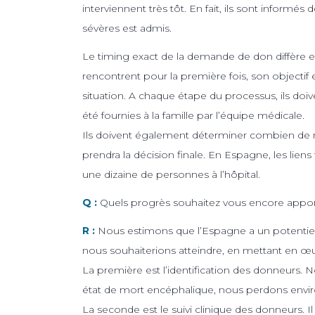
interviennent très tôt. En fait, ils sont informé
sévères est admis.
Le timing exact de la demande de don diffère en
rencontrent pour la première fois, son objectif
situation. A chaque étape du processus, ils doive
été fournies à la famille par l’équipe médicale.
Ils doivent également déterminer combien de m
prendra la décision finale. En Espagne, les liens fa
une dizaine de personnes à l’hôpital.
Q :
Quels progrès souhaitez vous encore appor
R :
Nous estimons que l’Espagne a un potentiel 
nous souhaiterions atteindre, en mettant en œu
La première est l’identification des donneurs. N
état de mort encéphalique, nous perdons env
La seconde est le suivi clinique des donneurs. I