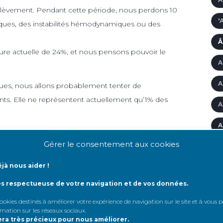
rélèvement. Pendant cette période, nous perdons 10
'
aques, des instabilités hémodynamiques ou des
Â
heure actuelle de 24%, et nous pensons pouvoir le
A
A
iques, nous allons probablement tenter de
ants. Elle ne représentent actuellement qu’1% des
A
A
donneurs
à cœurs non battant
et nous préparons
Gérer le consentement aux cookies
A
jà nous aider !
A
ès respectueuse de votre navigation et de vos données.
A
 cookies destinés à améliorer votre expérience de navigation sur le site et à vous
A
rmation sur les réseaux sociaux
.
era très précieux pour nous améliorer.