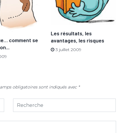
Evo
Les résultats, les
gre
que… comment se
avantages, les risques
on...
3 
3 juillet 2009
2009
amps obligatoires sont indiqués avec
*