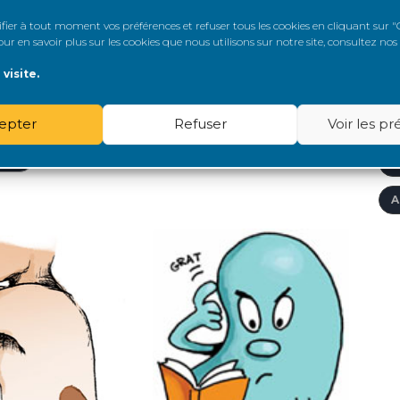
A
er à tout moment vos préférences et refuser tous les cookies en cliquant sur "G
r en savoir plus sur les cookies que nous utilisons sur notre site, consultez nos
S POTENTIELS
A
visite.
EUR D'ORGANES
DONS D'ORGANES
A
LE DON D'ORGANES
ONT
epter
Refuser
Voir les p
A
ALE
A
A