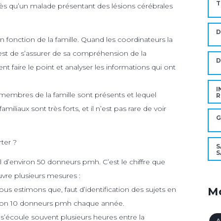
T
s dès qu’un malade présentant des lésions cérébrales
 fonction de la famille. Quand les coordinateurs la
 est de s’assurer de sa compréhension de la
D
nt faire le point et analyser les informations qui ont
I
embres de la famille sont présents et lequel
R
miliaux sont très forts, et il n’est pas rare de voir
G
ter ?
S
S
d’environ 50 donneurs pmh. C’est le chiffre que
vre plusieurs mesures :
Mo
ous estimons que, faut d’identification des sujets en
iron 10 donneurs pmh chaque année.
l s’écoule souvent plusieurs heures entre la
A