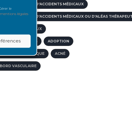
IDE AUX VICTIMES D'ACCIDENTS MÉDICAUX
érer le
mentions légales
IDE AUX VICTIMES D'ACCIDENTS MÉDICAUX OU D'ALÉAS THÉRAPEU
CTES PARAMÉDICAUX
références
CCÈS VASCULAIRES
ADOPTION
CIDOSE MÉTABOLIQUE
ACNÉ
BORD VASCULAIRE