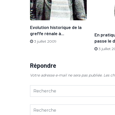
Evolution historique de la
s
greffe rénale à...
En prati
isques
passe le d
3 juillet 2009
3 juillet 
Répondre
Votre adresse e-mail ne sera pas publiée.
Les ch