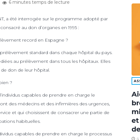
6 minutes temps de lecture
ONT, a été interrogée sur le programme adopté par
 consacré au don d’organes en 1995 :
prélèvement record en Espagne ?
rélèvement standard dans chaque hôpital du pays.
édiées au prélèvement dans tous les hôpitaux. Elles
e don de leur hôpital.
AS
bien ?
Ai
’individus capables de prendre en charge le
br
e sont des médecins et des infirmières des urgences,
mi
rvice et qui choisissent de consacrer une partie de
et
ations habituelles.
de
dividus capables de prendre en charge le processus
4