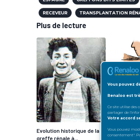
RECEVEUR
TRANSPLANTATION RÉN
Plus de lecture
Vous pouvez dé
Renaloo est tr
Ce site utilise des
partager de l’info
Votre accord s
Vous pouvez modifi
Evolution historique de la
s
consentement". Pou
greffe rénale à...
En prati