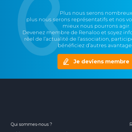
Plus nous serons nombreux
plus nous serons représentatifs et nos v
mieux nous pourrons agir.
Devenez membre de Renaloo et soyez in
réel de l’actualité de l’association, partic
bénéficiez d’autres avantage
Je deviens membre
Qui sommes-nous ?
R