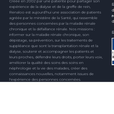
Créée en 2002 par une patiente pour partager son
R
expérience de la dialyse et de la greffe de rein,
d
Renaloo est aujourd’hui une association de patients
r
agréée par le ministère de la Santé, qui rassemble
d
des personnes concernées par la maladie rénale
chronique et la défaillance rénale. Nos missions :
R
informer sur la maladie rénale chronique, son
dépistage, sa prévention, sur les traitements de
suppléance que sont la transplantation rénale et la
dialyse, soutenir et accompagner les patients et
leurs proches, défendre leurs droits, porter leurs voix,
améliorer la qualité des soins des soins en
néphrologie et la vie des malades, créer des
connaissances nouvelles, notamment issues de
l'expérience des personnes concernées.
Découvrez notre histoire
Espace presse