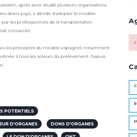
ustralien, après avoir étudié plusieurs organisations
ns divers pays, a décidé d’adopter le modèle
A
par les professionnels de la transplantation
était consacrée.
I
ées les préceptes du modèle espagnol, notamment
estinée à tous les acteurs du prélèvement. Depuis
e.
C
C
R
S POTENTIELS
M
EUR D'ORGANES
DONS D'ORGANES
LE DON D'ORGANES
ONT