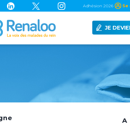
Adhésion 2026
Se 
JE DEVI
agne
A 