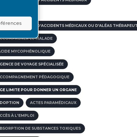
passe le don...
juillet 2009
CNÉ
3 juillet 2009
références
IDE AUX VICTIMES D'ACCIDENTS MÉDICAUX OU D'ALÉAS THÉRAPEU
CCOMPAGNER LE MALADE
ACIDE MYCOPHÉNOLIQUE
GENCE DE VOYAGE SPÉCIALISÉE
CCOMPAGNEMENT PÉDAGOGIQUE
GE LIMITE POUR DONNER UN ORGANE
DOPTION
ACTES PARAMÉDICAUX
CCÈS À L'EMPLOI
BSORPTION DE SUBSTANCES TOXIQUES