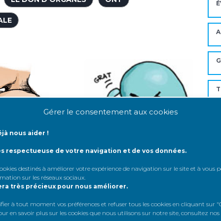
É
ALE
A
G
T
Gérer le consentement aux cookies
I
R
jà nous aider !
M
ès respectueuse de votre navigation et de vos données.
 cookies destinés à améliorer votre expérience de navigation sur le site et à vous
rmation sur les réseaux sociaux
.
era très précieux pour nous améliorer.
Mo
er à tout moment vos préférences et refuser tous les cookies en cliquant sur "G
Evo
Les résultats, les
r en savoir plus sur les cookies que nous utilisons sur notre site, consultez nos
gre
que… comment se
A