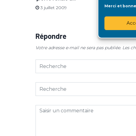
isques
passe le d
Merci et bonne 
3 juillet 2009
3 juillet 
Acc
Répondre
Votre adresse e-mail ne sera pas publiée.
Les ch