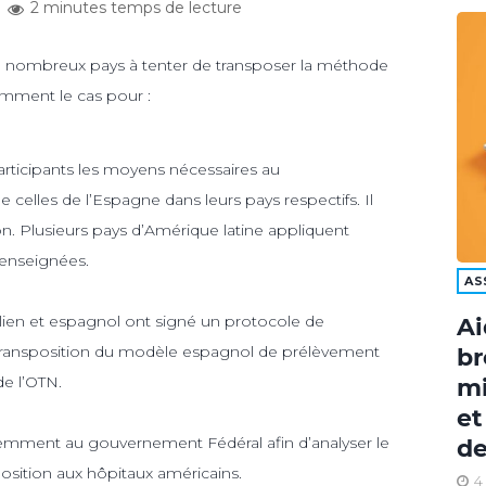
2 minutes temps de lecture
 de nombreux pays à tenter de transposer la méthode
tamment le cas pour :
 participants les moyens nécessaires au
elles de l’Espagne dans leurs pays respectifs. Il
on. Plusieurs pays d’Amérique latine appliquent
 enseignées.
AS
silien et espagnol ont signé un protocole de
Ai
a transposition du modèle espagnol de prélèvement
br
de l’OTN.
mi
et
écemment au gouvernement Fédéral afin d’analyser le
de
osition aux hôpitaux américains.
4