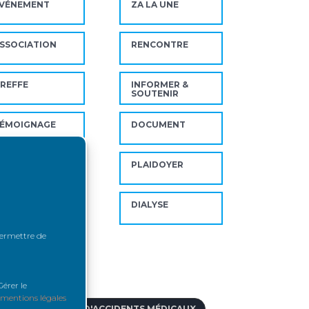
VÉNEMENT
ZA LA UNE
SSOCIATION
RENCONTRE
REFFE
INFORMER &
SOUTENIR
ÉMOIGNAGE
DOCUMENT
NSUFFISANCE
PLAIDOYER
ÉNALE
OIPATIENT
DIALYSE
 permettre de
ts-clés
érer le
lution historique de la
mentions légales
ffe rénale à...
En pratique… comment se
IDE AUX VICTIMES D'ACCIDENTS MÉDICAUX