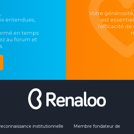
,
Votre générosité
oix entendues,
est essentie
l'efficacité d
formé en temps
m
ipez au forum et
s.
econnaissance institutionnelle
Membre fondateur de