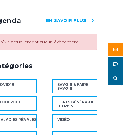
genda
EN SAVOIR PLUS
l n’y a actuellement aucun évènement.
Butto
Butto
atégories
Butto
OVID19
SAVOIR & FAIRE
SAVOIR
ECHERCHE
ETATS GÉNÉRAUX
DU REIN
ALADIES RÉNALES
VIDÉO