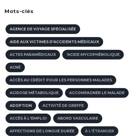
Mots-clés
AGENCE DE VOYAGE SPÉCIALISÉE
AIDE AUX VICTIMES D'ACCIDENTS MÉDICAUX
ACTES PARAMÉDICAUX
'ACIDE MYCOPHÉNOLIQUE
ACNÉ
ACCÈS AU CRÉDIT POUR LES PERSONNES MALADES
ACIDOSE MÉTABOLIQUE
ACCOMPAGNER LE MALADE
ADOPTION
ACTIVITÉ DE GREFFE
ACCÈS À L'EMPLOI
ABORD VASCULAIRE
AFFECTIONS DE LONGUE DURÉE
À L'ÉTRANGER