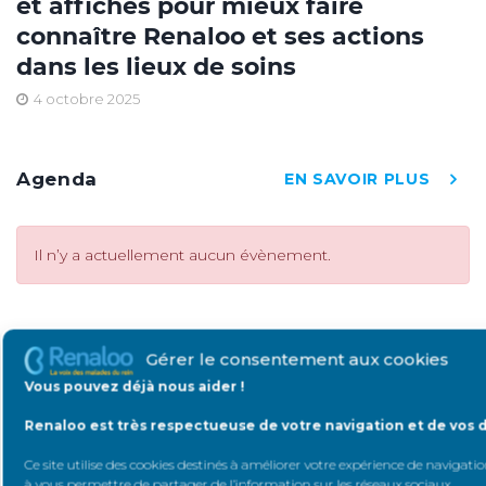
et affiches pour mieux faire
connaître Renaloo et ses actions
dans les lieux de soins
4 octobre 2025
Agenda
EN SAVOIR PLUS
Il n’y a actuellement aucun évènement.
Catégories
Gérer le consentement aux cookies
Vous pouvez déjà nous aider !
ZA LA UNE
DIALYSE
Renaloo est très respectueuse de votre navigation et de vos 
Ce site utilise des cookies destinés à améliorer votre expérience de navigation
RENCONTRE
RECHERCHE
à vous permettre de partager de l’information sur les réseaux sociaux
.