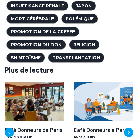
INSUFFISANCE RÉNALE
JAPON
MORT CÉRÉBRALE
POLÉMIQUE
PROMOTION DE LA GREFFE
PROMOTION DU DON
RELIGION
SHINTOÏSME
TRANSPLANTATION
Plus de lecture
Café Donneurs de Paris
Café Donneurs à Paris
: la chaleur...
le 27 juin...