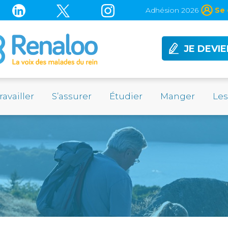
Adhésion 2026
Se 
JE DEVI
ravailler
S’assurer
Étudier
Manger
Le