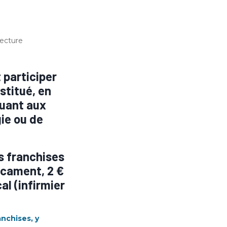
ecture
 participer
stitué, en
quant aux
gie ou de
es franchises
icament, 2 €
al (infirmier
anchises, y