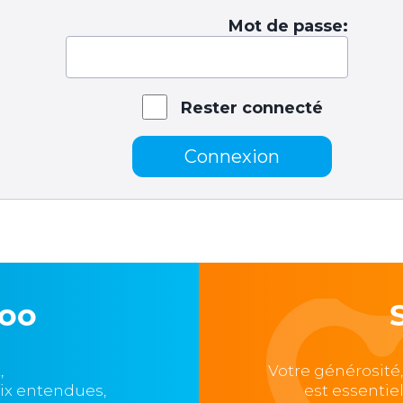
Mot de passe:
Rester connecté
Connexion
loo
,
Votre générosité
oix entendues,
est essentie