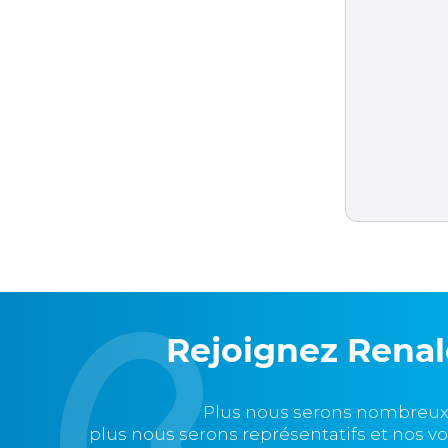
Rejoignez Rena
Plus nous serons nombreux
plus nous serons représentatifs et nos v