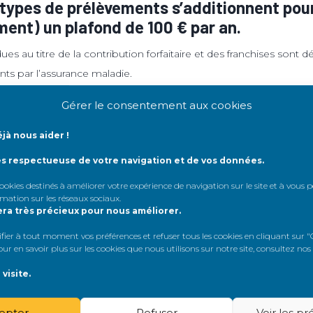
types de prélèvements s’additionnent pou
ment) un plafond de 100 € par an.
 au titre de la contribution forfaitaire et des franchises sont d
s par l’assurance maladie.
part des actes sont remboursés en tiers payant, les organismes 
Gérer le consentement aux cookies
er les sommes dues d’une année sur l’autre.
jà nous aider !
pas rare qu’un assuré en ALD voit apparaître sur ses rembours
ès respectueuse de votre navigation et de vos données.
100 €.
 cookies destinés à améliorer votre expérience de navigation sur le site et à vous
rmation sur les réseaux sociaux
.
era très précieux pour nous améliorer.
er à tout moment vos préférences et refuser tous les cookies en cliquant sur "G
r en savoir plus sur les cookies que nous utilisons sur notre site, consultez nos
visite.
ACTES PARAMÉDICAUX
AFFECTIONS DE LONGUE D
OÎTES DE MÉDICAMENTS
COUVERTURE SOCIALE
epter
Refuser
Voir les p