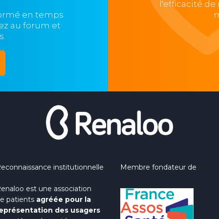
l'efficacité d
formé en temps
m
ipez au forum et
s.
econnaissance institutionnelle
Membre fondateur de
enaloo est une association
e patients
agréée pour la
eprésentation des usagers