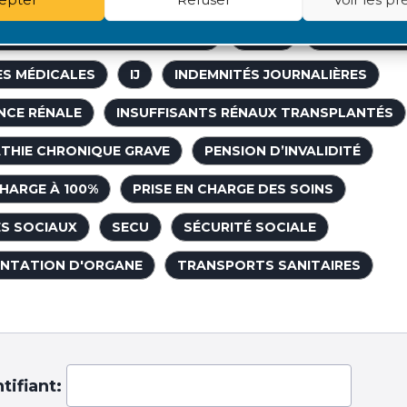
ION DU TICKET MODÉRATEUR
FNAIR
FRAIS DE T
ES MÉDICALES
IJ
INDEMNITÉS JOURNALIÈRES
NCE RÉNALE
INSUFFISANTS RÉNAUX TRANSPLANTÉS
THIE CHRONIQUE GRAVE
PENSION D’INVALIDITÉ
CHARGE À 100%
PRISE EN CHARGE DES SOINS
S SOCIAUX
SECU
SÉCURITÉ SOCIALE
NTATION D'ORGANE
TRANSPORTS SANITAIRES
tifiant: