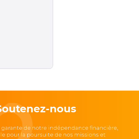
Soutenez-nous
, garante de notre indépendance financière,
lle pour la poursuite de nos missions et