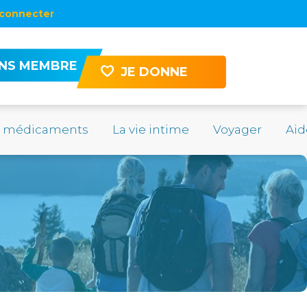
connecter
ENS MEMBRE
JE DONNE
s médicaments
La vie intime
Voyager
Aid