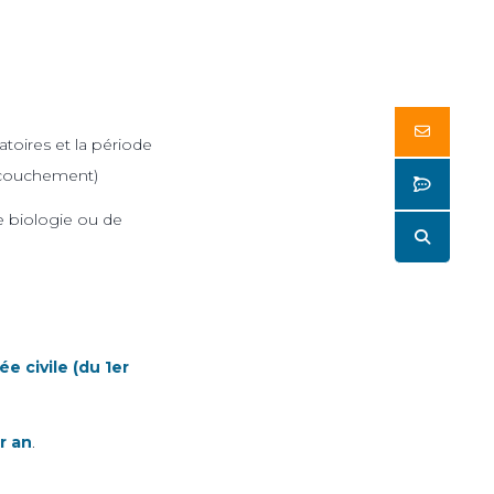
Butto
toires et la période
accouchement)
Butto
e biologie ou de
Butto
e civile (du 1er
r an
.