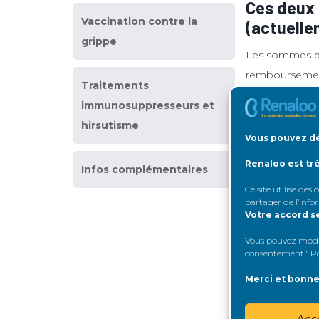
Ces deux 
Vaccination contre la
(actuelle
grippe
Les sommes dues
remboursement
Traitements
Lorsque la plu
immunosuppresseurs et
peuvent report
hirsutisme
Vous pouvez dé
Il n’est donc 
Renaloo est tr
Infos complémentaires
supérieures à 
Ce site utilise des
Partagez
partager de l’info
Votre accord s
Catégorie
Vous pouvez modifi
consentement". Pou
Merci et bonne 
Mots-Clés
ALD
B
Acc