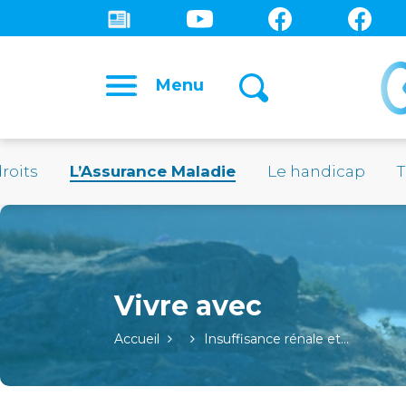
Menu
roits
L’Assurance Maladie
Le handicap
T
Accueil
Insuffisance rénale et…