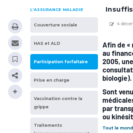
Insuffi
L’ASSURANCE MALADIE
4 déce
Couverture sociale
Afin de « 
HAS et ALD
au financ
2005, une 
Participation forfaitaire
consultat
biologie).
Prise en charge
Sont venu
médicales
Vaccination contre la
par trans
grippe
ou kinési
Traitements
Tout le monde