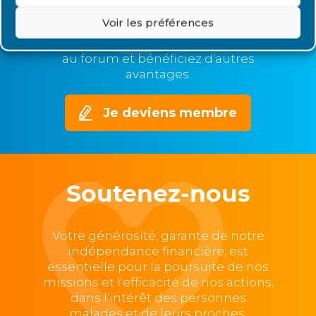
Devenez membre de Renaloo et
Voir les préférences
soyez informé en temps réel de
l’actualité de l’association, participez
au forum et bénéficiez d’autres
avantages.
Je deviens membre
Soutenez-nous
Votre générosité, garante de notre
indépendance financière, est
essentielle pour la poursuite de nos
missions et l'efficacité de nos actions,
dans l’intérêt des personnes
malades et de leurs proches.