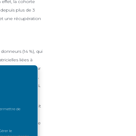
 effet, la cohorte
 depuis plus de 3
 et une récupération
 donneurs (14 %), qui
icielles liées à
ètement sans douleur
 distance du don »,
ue de complications,
gie ouverte. On voit
 permettre de
nté des douleurs
ment et sans aucune
érer le