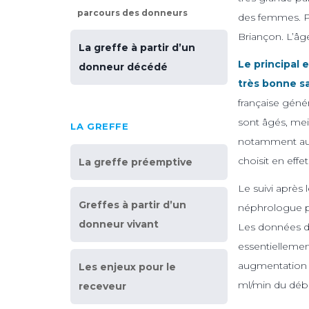
parcours des donneurs
des femmes. Pou
Briançon. L’âge
La greffe à partir d’un
Le principal
donneur décédé
très bonne s
française gén
sont âgés, mei
LA GREFFE
notamment au p
choisit en effe
La greffe préemptive
Le suivi après
Greffes à partir d’un
néphrologue po
donneur vivant
Les données du
essentiellemen
augmentation 
Les enjeux pour le
ml/min du débi
receveur