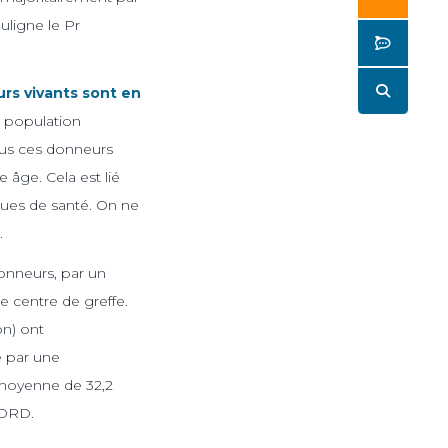
uligne le Pr
Butto
Butto
rs vivants sont en
a population
lus ces donneurs
 âge. Cela est lié
ques de santé. On ne
.
donneurs, par un
e centre de greffe.
on) ont
e par une
 moyenne de 32,2
MDRD.