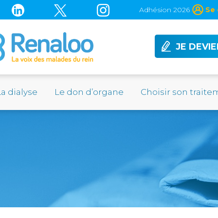
Adhésion 2026
Se 
JE DEVI
La dialyse
Le don d’organe
Choisir son trait