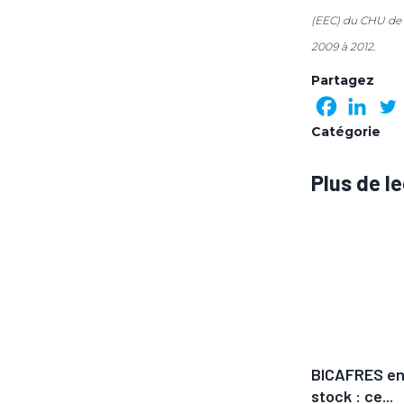
(EEC) du CHU de N
2009 à 2012.
Partagez
Catégorie
Plus de l
 sa
Renaloo recrute sa
BICAFRES en
porter
directrice ou son directeur
stock : ce...