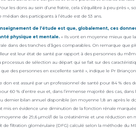
r les dons au sein d’une fratrie, cela s’équilibre à peu près », so
 médian des participants à l’étude est de 53 ans.
 enseignement de l’étude est que, globalement, ces donneu
anté physique et mentale.
« Ils vont en moyenne mieux que l
érale dans des tranches d’âges comparables. On remarque que p
lleur est leur état de santé par rapport à des personnes du même
rocessus de sélection au départ qui se fait sur des caractéristi
t que des personnes en excellente santé », indique le Pr Briançon
 le don est assuré par un professionnel de santé pour 84 % des 
ur 60 % d’entre eux et, dans l’immense majorité des cas, dans l
 dernier bilan annuel disponible (en moyenne 1,8 an après le d
t mis en évidence une diminution de la fonction rénale marqué
moyenne de 29,6 µmol/l de la créatinémie et une réduction en
t de filtration glomérulaire (DFG) calculé selon la méthode du 