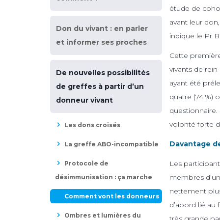
étude de cohor
avant leur don,
Don du vivant : en parler
indique le Pr B
et informer ses proches
Cette première 
vivants de rei
De nouvelles possibilités
ayant été préle
de greffes à partir d’un
quatre (74 %) o
donneur vivant
questionnaire.
volonté forte d
Les dons croisés
Davantage d
La greffe ABO-incompatible
Les participant
Protocole de
membres d’une 
désimmunisation : ça marche
nettement plus
Comment vont les donneurs
d’abord lié au
Ombres et lumières du
très grande par