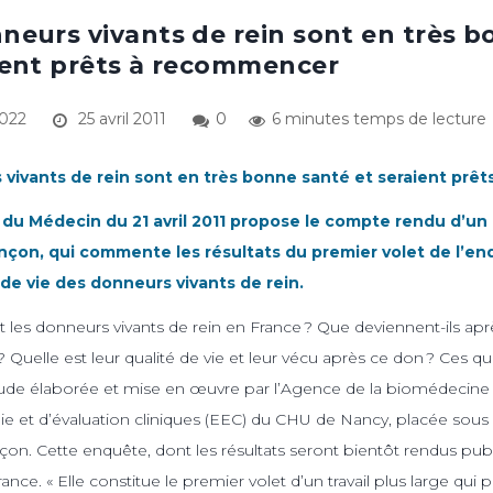
neurs vivants de rein sont en très 
ient prêts à recommencer
2022
25 avril 2011
0
6 minutes temps de lecture
 vivants de rein sont en très bonne santé et seraient pr
du Médecin du 21 avril 2011 propose le compte rendu d’un 
nçon, qui commente les résultats du premier volet de l’en
é de vie des donneurs vivants de rein.
es donneurs vivants de rein en France ? Que deviennent-ils apr
 ? Quelle est leur qualité de vie et leur vécu après ce don ? Ces q
de élaborée et mise en œuvre par l’Agence de la biomédecine e
e et d’évaluation cliniques (EEC) du CHU de Nancy, placée sous 
çon. Cette enquête, dont les résultats seront bientôt rendus publ
nce. « Elle constitue le premier volet d’un travail plus large qui