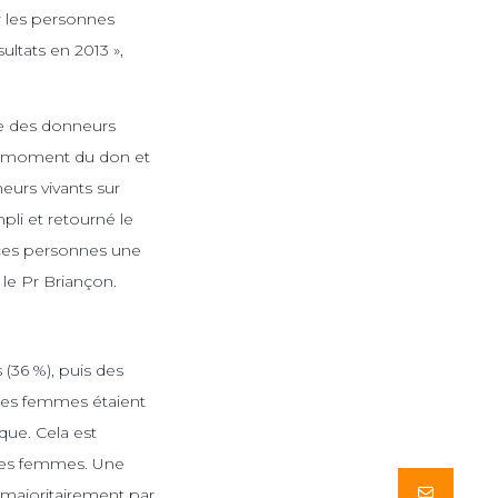
r les personnes
ultats en 2013 »,
vie des donneurs
au moment du don et
neurs vivants sur
pli et retourné le
z ces personnes une
 le Pr Briançon.
 (36 %), puis des
 les femmes étaient
ue. Cela est
 les femmes. Une
Butto
e majoritairement par