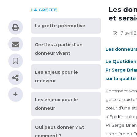
Les don
LA GREFFE
et sera
La greffe préemptive
7 avril 
Greffes à partir d’un
Les donneurs
donneur vivant
Le Quotidien 
Pr Serge Bria
Les enjeux pour le
sur la qualit
receveur
Comment vont l
geste altruiste
Les enjeux pour le
cœur d’une étu
donneur
d’Épidémiologi
Pr Serge Brian
Qui peut donner ? Et
première en Fra
comment ?