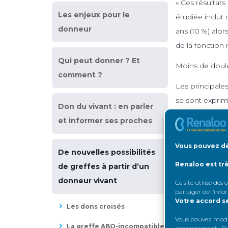
« Ces résultats
Les enjeux pour le
étudiée inclut
donneur
ans (10 %) alor
de la fonction 
Qui peut donner ? Et
Moins de doule
comment ?
Les principales
se sont exprimé
Don du vivant : en parler
l’intervention
et informer ses proches
résiduelle, mai
précise le Pr B
Vous pouvez dé
De nouvelles possibilités
est le type de c
Renaloo est tr
de greffes à partir d’un
« L’étude montr
donneur vivant
Ce site utilise des
ainsi que les 
partager de l’info
Votre accord s
dans les suite
Les dons croisés
Vous pouvez modifi
douleur », obs
La greffe ABO-incompatible