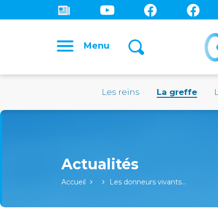
Menu
Les reins
La greffe
Accueil
Les donneurs vivants…