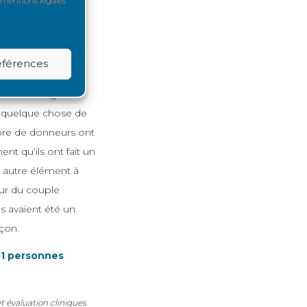
mentions légales
ux, la décision de
tion de la maladie
ur et le receveur
références
ant que seize
. « Pour la grande
ait quelque chose de
mbre de donneurs ont
t qu’ils ont fait un
Un autre élément à
our du couple
s avaient été un
nçon.
501 personnes
t évaluation cliniques