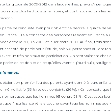
te longitudinale 2009-2012 dans laquelle il est prévu d’interroge
 trois mois plus tard puis un an après, et dont nous aurons les rés
riançon.
partie de l’enquête avait pour objectif de décrire la qualité de 
n en France. Elle a concerné des personnes résidant en France 
vées entre le 30 juin 2005 et le 1er mars 2009. Au final, trois don
nt accepté de participer à l’étude, soit 501 personnes qui ont rem
 « C’est un très bon taux de participation. On sent vraiment che
e parler de ce don et de ce qu’elles vivent aujourd’hui », souligne
e femmes.
s étaient en premier lieu des parents ayant donné à leurs enfants
même fratrie (33 %) et des conjoints (26 %). « On constate que
 nombreuses que les hommes (61 contre 39 %). C’est assez logiq
 fait que l’insuffisance rénale touche davantage les hommes que
tie des dons entre conjoints et entre parents et enfants est fait