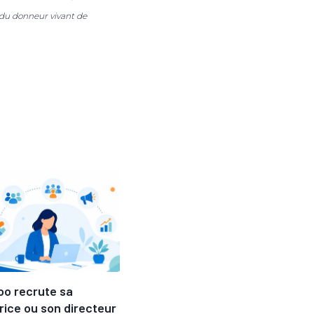
 du donneur vivant de
oo recrute sa
BICAFRES en rupture de
rice ou son directeur
stock : ce...