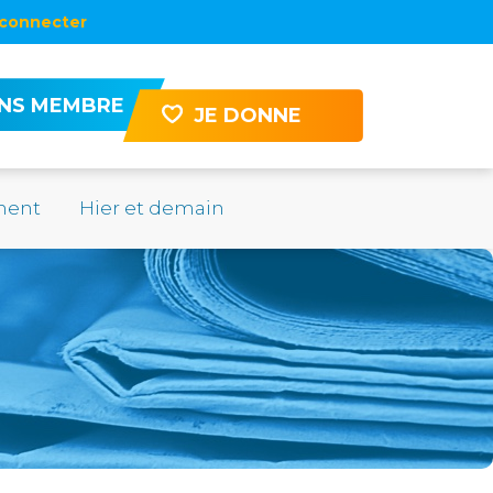
connecter
ENS MEMBRE
JE DONNE
ement
Hier et demain