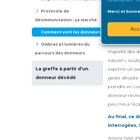
consentement". Pou
L’étude s’est a
Protocole de
Merci et bonne 
donner a été p
désimmunisation : ça marche
rénale du proc
Acc
Comment vont les donneurs
sont bonnes, e
personnes (10 
Ombres et lumières du
majorité des do
parcours des donneurs
naturel », sou
La greffe à partir d’un
exprimé un sen
donneur décédé
geste altruiste
prendre en com
donneur-receve
peu mis à l’éc
Au final, ce 
interrogées, 
Antoine Dalat, d’