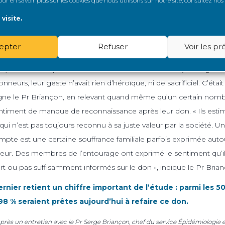
r en savoir plus sur les cookies que nous utilisons sur notre site, consultez nos
ussi intéressée à la motivation des donneurs : pour 94 % d’entre e
visite.
rise sans hésitation et, pour 64 %, de façon précoce dans l’évolu
he. Dans l’immense majorité des cas, les relations entre le donne
epter
Refuser
Voir les p
xcellentes ou meilleures qu’avant la greffe. Il est à noter cepend
%) ont estimé que ces relations avaient évolué de façon négative
nneurs, leur geste n’avait rien d’héroïque, ni de sacrificiel. C’ét
ligne le Pr Briançon, en relevant quand même qu’un certain no
timent de manque de reconnaissance après leur don. « Ils estimen
 qui n’est pas toujours reconnu à sa juste valeur par la société. 
pte est une certaine souffrance familiale parfois exprimée aut
ur. Des membres de l’entourage ont exprimé le sentiment qu’il
art ou pas suffisamment informés sur le don », indique le Pr Bria
dernier retient un chiffre important de l’étude : parmi les 
98 % seraient prêtes aujourd’hui à refaire ce don.
après un entretien avec le Pr Serge Briançon, chef du service Épidémiologie e