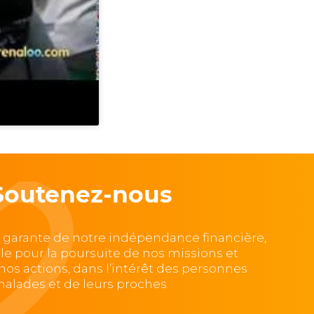
Soutenez-nous
, garante de notre indépendance financière,
lle pour la poursuite de nos missions et
e nos actions, dans l’intérêt des personnes
alades et de leurs proches.