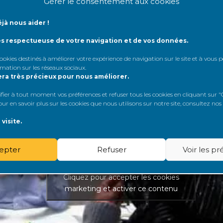
Gérer le consentement aux cookies
e suivi des donneurs vivants
a été mis en place depuis 2004. I
biomédecine. Il permet d’assurer le suivi de leur état de santé, ap
jà nous aider !
nnée.
ès respectueuse de votre navigation et de vos données.
ation pré-don
 cookies destinés à améliorer votre expérience de navigation sur le site et à vous
rmation sur les réseaux sociaux
.
era très précieux pour nous améliorer.
er à tout moment vos préférences et refuser tous les cookies en cliquant sur "G
r en savoir plus sur les cookies que nous utilisons sur notre site, consultez nos
visite.
epter
Refuser
Voir les p
Cliquez pour accepter les cookies
marketing et activer ce contenu