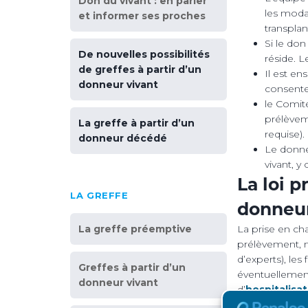
Don du vivant : en parler
les modal
et informer ses proches
transplan
Si le don
De nouvelles possibilités
réside. 
de greffes à partir d’un
Il est en
donneur vivant
consentem
le Comité
prélèveme
La greffe à partir d’un
requise).
donneur décédé
Le donne
vivant, y
La loi p
LA GREFFE
donneur
La greffe préemptive
La prise en ch
prélèvement, m
d’experts), les f
Greffes à partir d’un
éventuellement
donneur vivant
d’
hospitalisa
potentiel n’es