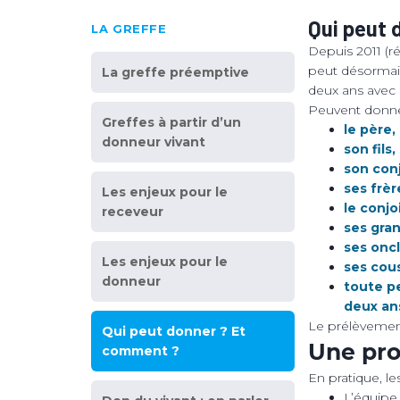
Qui peut 
LA GREFFE
Depuis 2011 (ré
peut désormais 
La greffe préemptive
deux ans avec 
Peuvent donner
Greffes à partir d’un
le père,
donneur vivant
son fils, 
son con
ses frè
Les enjeux pour le
le conjo
receveur
ses gra
ses oncl
Les enjeux pour le
ses cous
donneur
toute pe
deux an
Le prélèvemen
Qui peut donner ? Et
Une pro
comment ?
En pratique, le
L’équipe 