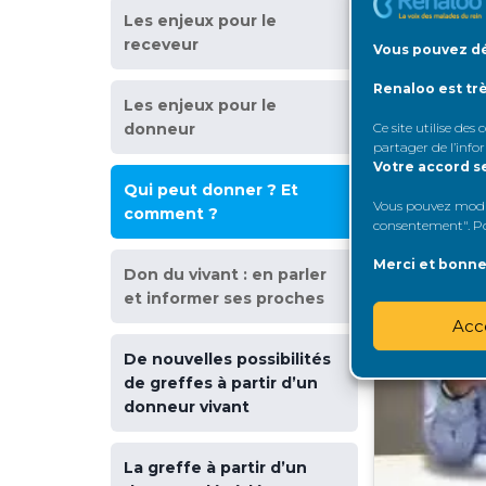
Un registre d
Les enjeux pour le
l’Agence de la 
receveur
Vous pouvez dé
puis chaque a
Renaloo est tr
Consult
Les enjeux pour le
donneur
Ce site utilise des
partager de l’info
Votre accord s
Qui peut donner ? Et
Vous pouvez modifi
comment ?
consentement". Pou
Merci et bonne 
Don du vivant : en parler
et informer ses proches
Acc
De nouvelles possibilités
de greffes à partir d’un
donneur vivant
La greffe à partir d’un