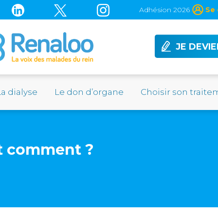
Adhésion 2026
Se 
JE DEVI
La dialyse
Le don d’organe
Choisir son trait
Et comment ?