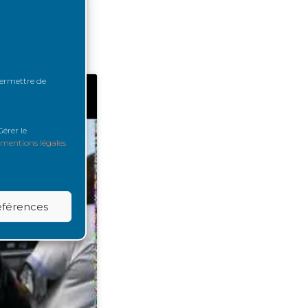
l est géré par
rès l’intervention
 permettre de
érer le
mentions légales
références