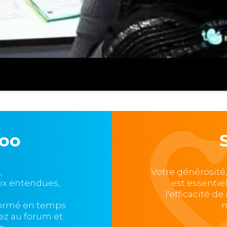
loo
,
Votre générosité
oix entendues,
est essentie
l'efficacité d
formé en temps
m
ipez au forum et