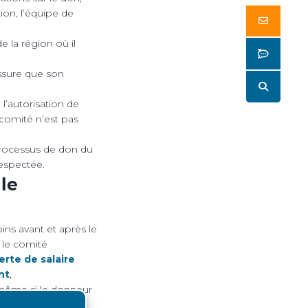
ion, l’équipe de
Butto
e la région où il
Butto
assure que son
Butto
l’autorisation de
 comité n’est pas
 processus de don du
respectée.
 le
ins avant et après le
 le comité
rte de salaire
nt
,
e même si le donneur