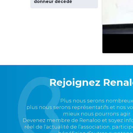
donneur décédé
Rejoignez Rena
Plus nous serons nombreux
plus nous serons représentatifs et nos v
mieux nous pourrons agir.
Devenez membre de Renaloo et soyez in
réel de l’actualité de l’association, partic