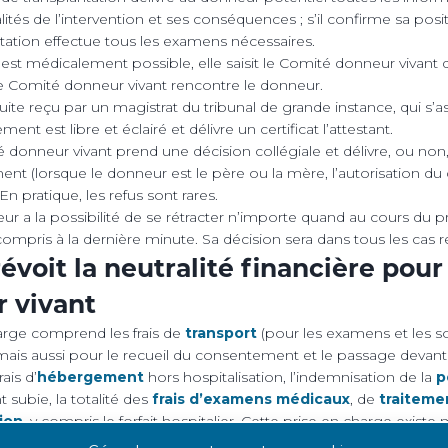
ités de l’intervention et ses conséquences ; s’il confirme sa posit
tation effectue tous les examens nécessaires.
 est médicalement possible, elle saisit le Comité donneur vivant d
Le Comité donneur vivant rencontre le donneur.
suite reçu par un magistrat du tribunal de grande instance, qui s’
ent est libre et éclairé et délivre un certificat l’attestant.
 donneur vivant prend une décision collégiale et délivre, ou non, 
nt (lorsque le donneur est le père ou la mère, l’autorisation du
 En pratique, les refus sont rares.
ur a la possibilité de se rétracter n’importe quand au cours du
 compris à la dernière minute. Sa décision sera dans tous les cas 
révoit la neutralité financière pour
 vivant
arge comprend les frais de
transport
(pour les examens et les so
ais aussi pour le recueil du consentement et le passage devant
rais d’
hébergement
hors hospitalisation, l’indemnisation de la
pe
 subie, la totalité des
frais d’examens médicaux
, de
traiteme
tion
, y compris le forfait hospitalier. Cette prise en charge exist
t finalement pas retenu pour le don ou se rétracte…