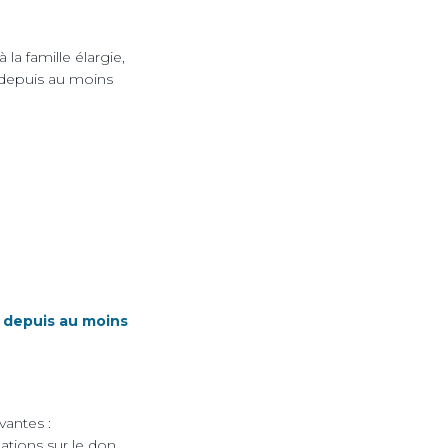
 la famille élargie,
e depuis au moins
e depuis au moins
vantes :
ations sur le don,