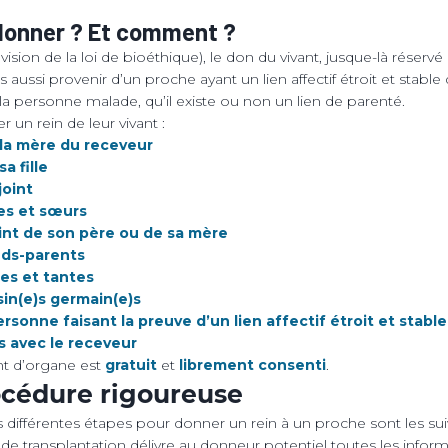
donner ? Et comment ?
vision de la loi de bioéthique), le don du vivant, jusque-là réservé à
aussi provenir d’un proche ayant un lien affectif étroit et stabl
la personne malade, qu’il existe ou non un lien de parenté.
 un rein de leur vivant :
 la mère du receveur
sa fille
joint
res et sœurs
int de son père ou de sa mère
nds-parents
es et tantes
in(e)s germain(e)s
rsonne faisant la preuve d’un lien affectif étroit et stabl
s avec le receveur
t d’organe est
gratuit
et
librement consenti
.
cédure rigoureuse
s différentes étapes pour donner un rein à un proche sont les sui
de transplantation délivre au donneur potentiel toutes les inform