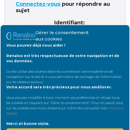
Connectez-vous
pour répondre au
sujet
Identifiant:
Gérer le consentement
aux cookies
Vous pouvez déjà nous aider !
Mot de passe:
Renaloo est très respectueuse de votre navigation et de
vos données.
Ce site utilise des cookies destinés à améliorer votre expérience de
Rester connecté
navigation sur le site et à vous permettre de partager de l’information
sur les réseaux sociaux
.
Votre accord sera très précieux pour nous améliorer.
Connexion
Vous pouvez modifier à tout moment vos préférences et refuser tous
les cookies en cliquant sur "Gérer le consentement". Pour en savoir plus
sur les cookies que nous utilisons sur notre site, consultez nos
mentions
légales
Merci et bonne visite.