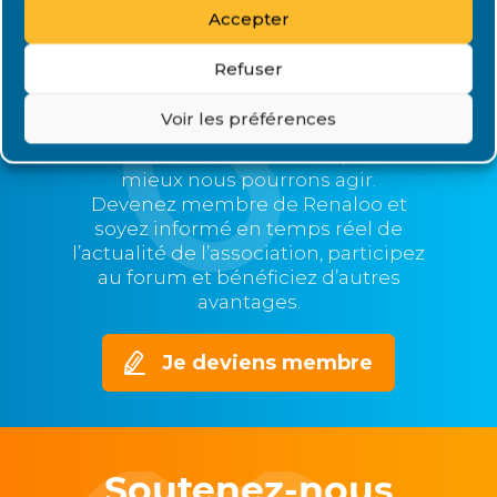
Accepter
Rejoignez Renaloo
Refuser
Plus nous serons nombreux,
Voir les préférences
plus nous serons représentatifs et
nos voix entendues,
mieux nous pourrons agir.
Devenez membre de Renaloo et
soyez informé en temps réel de
l’actualité de l’association, participez
au forum et bénéficiez d’autres
avantages.
Je deviens membre
Soutenez-nous