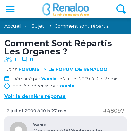
Accueil
Sujet
Comment sont répartis…
Comment Sont Répartis
Les Organes ?
1
0
Dans
FORUMS
LE FORUM DE RENALOO
Démarré par
Yvanie
, le 2 juillet 2009 à 10 h 27 min
dernière réponse par
Yvanie
Voir la dernière réponse
#48097
2 juillet 2009 à 10 h 27 min
Yvanie
Message(s)200
Néphropathe