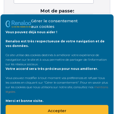
Mot de passe:
Gérer le consentement
aux cookies
Vous pouvez déjà nous aider !
Rester connecté
Renaloo est très respectueuse de votre navigation et de
vos données.
Connexion
Ce site utilise des cookies destinés à améliorer votre expérience de
navigation sur le site et à vous permettre de partager de l’information
sur les réseaux sociaux
.
Votre accord sera très précieux pour nous améliorer.
Vous pouvez modifier à tout moment vos préférences et refuser tous
les cookies en cliquant sur "Gérer le consentement". Pour en savoir plus
sur les cookies que nous utilisons sur notre site, consultez nos
mentions
Rejoignez Renaloo
légales
Merci et bonne visite.
Plus nous serons nombreux,
Accepter
plus nous serons représentatifs et